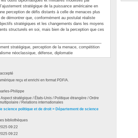
 les outils diplomatiques et militaires mobilisés par
 l’ajustement stratégique de la puissance américaine en
une perception de défis distants à celle de menaces plus
 de démontrer que, conformément au postulat réaliste
objectifs stratégiques et les changements dans les moyens
ments structurels en soi, mais bien de la perception que ces
_______________________________________________
t stratégique, perception de la menace, compétition
éalisme néoclassique, défense, diplomatie
accepté
umérique reçu et enrichi en format PDF/A.
arles-Philippe
 Aspect stratégique / États-Unis / Politique étrangère / Ordre
ultipolaire / Relations internationales
de science politique et de droit > Département de science
es bibliothèques
2025 09:22
2025 09:22