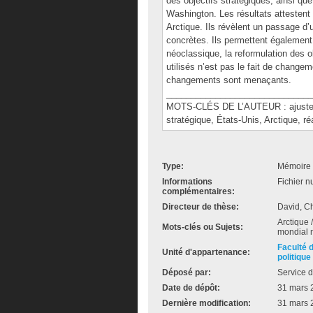
des objectifs stratégiques, ainsi que
Washington. Les résultats attestent
Arctique. Ils révèlent un passage d’
concrètes. Ils permettent également
néoclassique, la reformulation des 
utilisés n’est pas le fait de change
changements sont menaçants.
______________________________
MOTS-CLÉS DE L’AUTEUR : ajustemen
stratégique, États-Unis, Arctique, r
Type:
Mémoire 
Informations
Fichier n
complémentaires:
Directeur de thèse:
David, Ch
Arctique /
Mots-clés ou Sujets:
mondial m
Faculté 
Unité d'appartenance:
politique
Déposé par:
Service d
Date de dépôt:
31 mars 
Dernière modification:
31 mars 