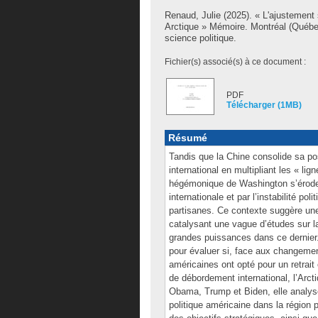
Renaud, Julie
(2025). « L'ajustement 
Arctique » Mémoire. Montréal (Québe
science politique.
Fichier(s) associé(s) à ce document :
PDF
Télécharger (1MB)
Résumé
Tandis que la Chine consolide sa pos
international en multipliant les « lig
hégémonique de Washington s’érode, 
internationale et par l’instabilité po
partisanes. Ce contexte suggère une 
catalysant une vague d’études sur l
grandes puissances dans ce dernier.
pour évaluer si, face aux changement
américaines ont opté pour un retrait
de débordement international, l’Arct
Obama, Trump et Biden, elle analyse 
politique américaine dans la région p