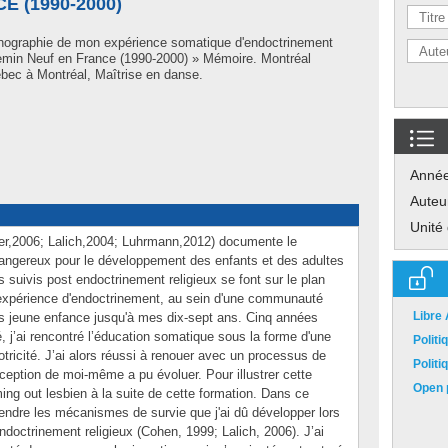
 (1990-2000)
nographie de mon expérience somatique d'endoctrinement
emin Neuf en France (1990-2000) » Mémoire. Montréal
bec à Montréal, Maîtrise en danse.
Anné
Auteu
Unité
her,2006; Lalich,2004; Luhrmann,2012) documente le
ngereux pour le développement des enfants et des adultes
es suivis post endoctrinement religieux se font sur le plan
e expérience d'endoctrinement, au sein d'une communauté
Libre
s jeune enfance jusqu'à mes dix-sept ans. Cinq années
 j’ai rencontré l’éducation somatique sous la forme d'une
Polit
tricité. J’ai alors réussi à renouer avec un processus de
Polit
eption de moi-même a pu évoluer. Pour illustrer cette
Open p
oming out lesbien à la suite de cette formation. Dans ce
ndre les mécanismes de survie que j'ai dû développer lors
doctrinement religieux (Cohen, 1999; Lalich, 2006). J’ai