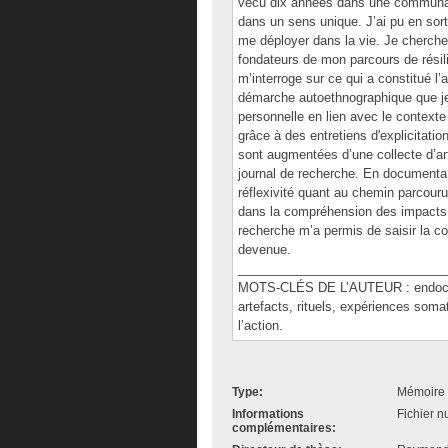
vécu dix années dans une communaut
dans un sens unique. J’ai pu en sort
me déployer dans la vie. Je cherche i
fondateurs de mon parcours de résili
m’interroge sur ce qui a constitué l’
démarche autoethnographique que je
personnelle en lien avec le contexte
grâce à des entretiens d'explicitati
sont augmentées d’une collecte d’ar
journal de recherche. En documentan
réflexivité quant au chemin parcour
dans la compréhension des impacts 
recherche m’a permis de saisir la co
devenue.
______________________________
MOTS-CLÉS DE L’AUTEUR : endoctri
artefacts, rituels, expériences somati
l’action.
Type:
Mémoire 
Informations
Fichier n
complémentaires: