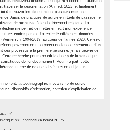
é du renouveau charismatique qui m’a orientée, structurée
ir, traverser la désorientation (Ahmed, 2022) et finalement
ci à retrouver les fils qui relient plusieurs moments
ence. Ainsi, de pratiques de survie en rituels de passage, je
artisanat de ma survie à l’endoctrinement religieux. La
 déploie me permet de mettre en récit mon expérience
 culturel contemporain. J’ai collecté différentes données
on (Vermersch, 1994/2019) au cours de l’année 2023. Celles-ci
tefacts provenant de mon parcours d’endoctrinement et d’un
t ces processus à la première personne, je fais oeuvre de
u. Cette recherche pourra nourrir le champ de la somatique
somatiques de l’endoctrinement. Pour ma part, cette
hérence interne de ce que j’ai vécu et de qui je suis
_______________________________________________
nement, autoethnographie, mécanisme de survie,
ques, dispositifs d'orientation, entretien d’explicitation de
accepté
umérique reçu et enrichi en format PDF/A.