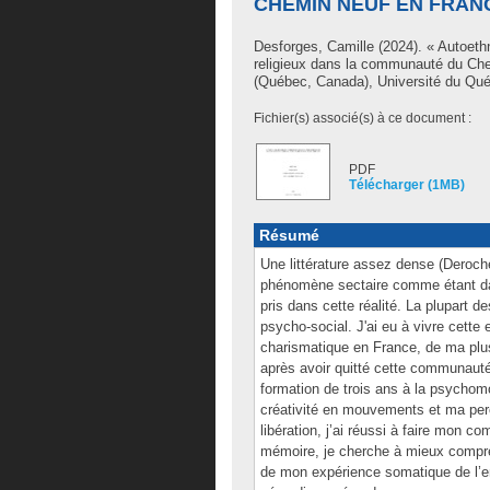
CHEMIN NEUF EN FRANCE
Desforges, Camille
(2024). « Autoeth
religieux dans la communauté du Ch
(Québec, Canada), Université du Qué
Fichier(s) associé(s) à ce document :
PDF
Télécharger (1MB)
Résumé
Une littérature assez dense (Deroc
phénomène sectaire comme étant da
pris dans cette réalité. La plupart d
psycho-social. J'ai eu à vivre cett
charismatique en France, de ma plu
après avoir quitté cette communauté,
formation de trois ans à la psychomo
créativité en mouvements et ma perc
libération, j’ai réussi à faire mon c
mémoire, je cherche à mieux compre
de mon expérience somatique de l’en