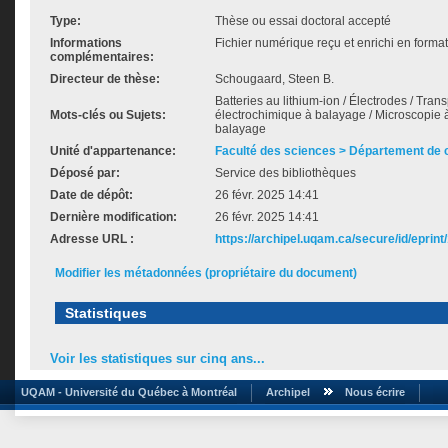
Type:
Thèse ou essai doctoral accepté
Informations
Fichier numérique reçu et enrichi en forma
complémentaires:
Directeur de thèse:
Schougaard, Steen B.
Batteries au lithium-ion / Électrodes / Tra
Mots-clés ou Sujets:
électrochimique à balayage / Microscopie 
balayage
Unité d'appartenance:
Faculté des sciences > Département de 
Déposé par:
Service des bibliothèques
Date de dépôt:
26 févr. 2025 14:41
Dernière modification:
26 févr. 2025 14:41
Adresse URL :
https://archipel.uqam.ca/secure/id/eprint
Modifier les métadonnées (propriétaire du document)
Statistiques
Voir les statistiques sur cinq ans...
UQAM - Université du Québec à Montréal
Archipel
Nous écrire