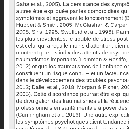
Saha et al., 2005). La persistance des sympt
autres être expliquée par les comorbidités qu
symptômes et aggravent le fonctionnement (Bu
Huppert & Smith, 2005; McGlashan & Carpente
2008; Siris, 1995; Swofford et al., 1996). Parm
les plus prévalentes, le trouble de stress pos
est celui qui a reçu le moins d'attention, bie
montrent que les individus atteints de psych
traumatismes importants (Lommen & Restifo, 2
2012) et que les traumatismes de l'enfance en 
constituent un risque connu – et un facteur ca
dans le développement des troubles psychotiq
2012; Dallel et al., 2018; Morgan & Fisher, 200
2005). Cette discordance pourrait être expli
de divulgation des traumatismes et la réticen
professionnels en santé mentale à poser des
(Cunningham et al., 2016). Une autre explicati
les symptômes psychotiques aient tendance à 
symptômes de TSPT en raison de leurs similit