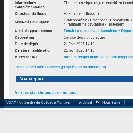
Informations
Fichier numérique reçu et enrichi en forma
complémentaires:
Directeur de thèse:
El-Baalbaki, Ghassan
Schizophrénie / Psychoses / Comorbidité / 
Mots-clés ou Sujets:
/ Traumatisme psychique / Traitement
Unité d'appartenance:
Faculté des sciences humaines > Dépar
Déposé par:
Service des bibliothèques
Date de dépôt:
21 févr. 2025 14:13
Dernière modification:
21 févr. 2025 14:13
Adresse URL :
https://archipel.uqam.ca/secure/id/eprint
Modifier les métadonnées (propriétaire du document)
Statistiques
Voir les statistiques sur cinq ans...
UQAM - Université du Québec à Montréal
Archipel
Nous écrire