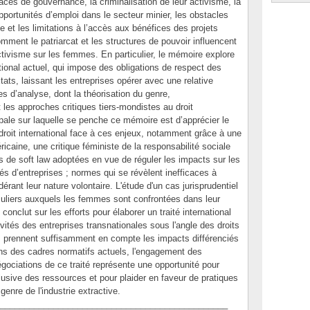
paces de gouvernance, la criminalisation de leur activisme, la
opportunités d’emploi dans le secteur minier, les obstacles
e et les limitations à l’accès aux bénéfices des projets
omment le patriarcat et les structures de pouvoir influencent
ctivisme sur les femmes. En particulier, le mémoire explore
ational actuel, qui impose des obligations de respect des
ats, laissant les entreprises opérer avec une relative
es d’analyse, dont la théorisation du genre,
et les approches critiques tiers-mondistes au droit
cipale sur laquelle se penche ce mémoire est d’apprécier le
droit international face à ces enjeux, notamment grâce à une
icaine, une critique féministe de la responsabilité sociale
 de soft law adoptées en vue de réguler les impacts sur les
tés d’entreprises ; normes qui se révèlent inefficaces à
dérant leur nature volontaire. L'étude d'un cas jurisprudentiel
iculiers auxquels les femmes sont confrontées dans leur
conclut sur les efforts pour élaborer un traité international
ivités des entreprises transnationales sous l'angle des droits
s prennent suffisamment en compte les impacts différenciés
ons des cadres normatifs actuels, l'engagement des
gociations de ce traité représente une opportunité pour
usive des ressources et pour plaider en faveur de pratiques
enre de l'industrie extractive.
_______________________________________________