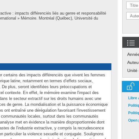
ractive : impacts différenciés liés au genre et responsabilité
ternational » Mémoire. Montréal (Québec), Université du
Anné
Auteu
Unité
er certains des impacts différenciés que vivent les femmes
érique latine, notamment en termes d’effets sociaux,
. De plus, seront identifiées leurs préoccupations et
tel contexte. En effet, le mémoire examine l'impact des
Libre
dans le secteur extractif sur les droits humains avec une
rences de genre. La mondialisation et la puissance économique
Polit
es ont entraîné une dérégulation favorisant l'investissement
Polit
es communautés locales, surtout dans les communautés
Open p
'analyse met en évidence la manière disproportionnée dont
stes de l'industrie extractive, y compris la recrudescence
n particulier la violence sexuelle et conjugale. Soulignons