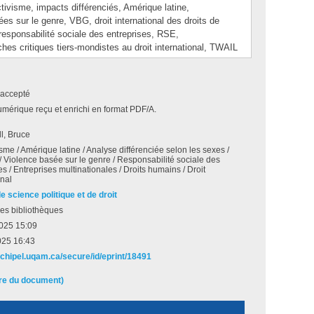
isme, impacts différenciés, Amérique latine,
s sur le genre, VBG, droit international des droits de
 responsabilité sociale des entreprises, RSE,
ches critiques tiers-mondistes au droit international, TWAIL
accepté
umérique reçu et enrichi en format PDF/A.
l, Bruce
sme / Amérique latine / Analyse différenciée selon les sexes /
Violence basée sur le genre / Responsabilité sociale des
es / Entreprises multinationales / Droits humains / Droit
onal
e science politique et de droit
es bibliothèques
2025 15:09
025 16:43
archipel.uqam.ca/secure/id/eprint/18491
ire du document)