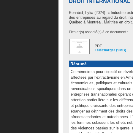
DROIT INTERNATIONAL
Benabid, Lylia
(2024). « Industrie ext
des entreprises au regard du droit in
Québec à Montréal, Maîtrise en droit.
Fichier(s) associé(s) à ce document :
PDF
Télécharger (5MB)
Résumé
Ce mémoire a pour objectif de révél
affectées par l’extractivisme en Am
économiques, politiques et culturels
revendications spécifiques dans un 
entreprises transnationales opérant 
attention particulière sur les diffé
et politique croissante des entrepris
étranger au détriment des droits d
afrodescendantes et autochtones. L
les femmes subissent les effets néfa
des violences basées sur le genre, e