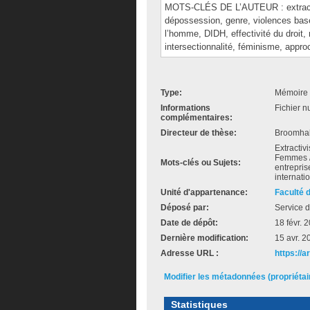
MOTS-CLÉS DE L’AUTEUR : extractiv
dépossession, genre, violences basée
l’homme, DIDH, effectivité du droit,
intersectionnalité, féminisme, appro
Type:
Mémoire 
Informations
Fichier n
complémentaires:
Directeur de thèse:
Broomhal
Extractivi
Femmes / 
Mots-clés ou Sujets:
entrepris
internati
Unité d'appartenance:
Faculté d
Déposé par:
Service d
Date de dépôt:
18 févr. 
Dernière modification:
15 avr. 2
Adresse URL :
https://
Modifier les métadonnées (propriéta
Statistiques