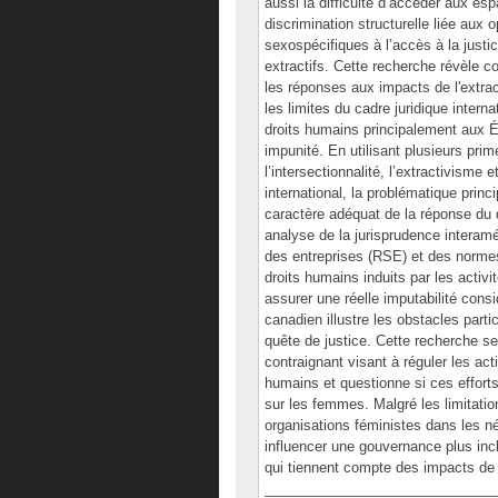
aussi la difficulté d’accéder aux es
discrimination structurelle liée aux 
sexospécifiques à l’accès à la justic
extractifs. Cette recherche révèle c
les réponses aux impacts de l'extra
les limites du cadre juridique intern
droits humains principalement aux Ét
impunité. En utilisant plusieurs prim
l’intersectionnalité, l’extractivisme 
international, la problématique prin
caractère adéquat de la réponse du 
analyse de la jurisprudence interamér
des entreprises (RSE) et des normes
droits humains induits par les activi
assurer une réelle imputabilité consi
canadien illustre les obstacles part
quête de justice. Cette recherche se 
contraignant visant à réguler les act
humains et questionne si ces effort
sur les femmes. Malgré les limitati
organisations féministes dans les né
influencer une gouvernance plus incl
qui tiennent compte des impacts de g
______________________________