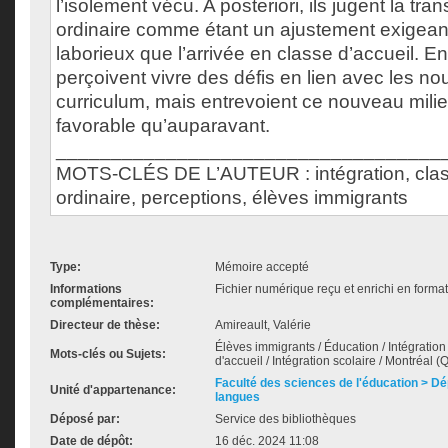
l’isolement vécu. A posteriori, ils jugent la tran
ordinaire comme étant un ajustement exigean
laborieux que l’arrivée en classe d’accueil. En 
perçoivent vivre des défis en lien avec les no
curriculum, mais entrevoient ce nouveau mili
favorable qu’auparavant.
___________________________________
MOTS-CLÉS DE L’AUTEUR : intégration, class
ordinaire, perceptions, élèves immigrants
Type:
Mémoire accepté
Informations
Fichier numérique reçu et enrichi en forma
complémentaires:
Directeur de thèse:
Amireault, Valérie
Élèves immigrants / Éducation / Intégratio
Mots-clés ou Sujets:
d'accueil / Intégration scolaire / Montréal 
Faculté des sciences de l'éducation > D
Unité d'appartenance:
langues
Déposé par:
Service des bibliothèques
Date de dépôt:
16 déc. 2024 11:08