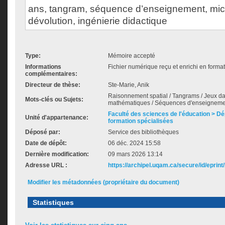
ans, tangram, séquence d’enseignement, mic
dévolution, ingénierie didactique
Type:
Mémoire accepté
Informations
Fichier numérique reçu et enrichi en forma
complémentaires:
Directeur de thèse:
Ste-Marie, Anik
Raisonnement spatial / Tangrams / Jeux d
Mots-clés ou Sujets:
mathématiques / Séquences d'enseignemen
Faculté des sciences de l'éducation > D
Unité d'appartenance:
formation spécialisées
Déposé par:
Service des bibliothèques
Date de dépôt:
06 déc. 2024 15:58
Dernière modification:
09 mars 2026 13:14
Adresse URL :
https://archipel.uqam.ca/secure/id/eprint
Modifier les métadonnées (propriétaire du document)
Statistiques