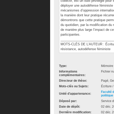
collectif, est un outil privilégié po
déployer une autodéfense féministe 
mécanismes d’oppression internalisé
la manière dont leur pratique récurr
démontrons que cette pratique perme
du quotidien, par la modification du
de manière plus large l’impact de ce
participantes.
______________________________
MOTS-CLÉS DE L’AUTEUR : Écriture, 
résistance, autodéfense féministe
Type:
Mémoire 
Informations
Fichier n
complémentaires:
Directeur de thèse:
Pagé, Ge
Mots-clés ou Sujets:
Écriture
Faculté 
Unité d'appartenance:
politique
Déposé par:
Service d
Date de dépôt:
02 déc. 
Dernière modification:
02 déc. 