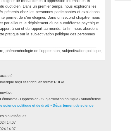
ur s’éloigner de mécanismes d’oppression internalisés et
du quotidien. Dans un premier temps, nous explorons les
s présents chez les personnes participantes et explicitons
ente permet de s’en éloigner. Dans un second chapitre, nous
t par ailleurs le déploiement d’une autodéfense psychique
 rapport à soi et du rapport au monde. Enfin, nous abordons
tte pratique sur la subjectivation politique des personnes
_______________________________________________
phénoménologie de l’oppression, subjectivation politique,
accepté
umérique reçu et enrichi en format PDF/A.
neviève
 / Féminisme / Oppression / Subjectivation politique / Autodéfense
de science politique et de droit > Département de science
es bibliothèques
2024 14:07
2024 14:07