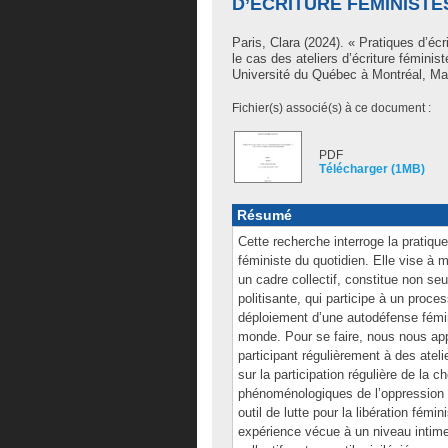
D’ÉCRITURE FÉMINIST
Paris, Clara
(2024). « Pratiques d’écri
le cas des ateliers d’écriture fémin
Université du Québec à Montréal, Maî
Fichier(s) associé(s) à ce document :
PDF
Télécharger (1MB)
Résumé
Cette recherche interroge la pratiq
féministe du quotidien. Elle vise à mo
un cadre collectif, constitue non se
politisante, qui participe à un proce
déploiement d’une autodéfense fémini
monde. Pour se faire, nous nous a
participant régulièrement à des ateli
sur la participation régulière de la
phénoménologiques de l’oppression a
outil de lutte pour la libération fémi
expérience vécue à un niveau intime,