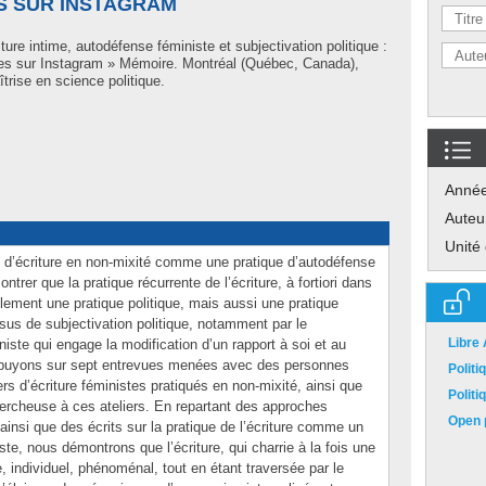
ES SUR INSTAGRAM
ture intime, autodéfense féministe et subjectivation politique :
istes sur Instagram » Mémoire. Montréal (Québec, Canada),
trise en science politique.
Anné
Auteu
Unité
ue d’écriture en non-mixité comme une pratique d’autodéfense
ntrer que la pratique récurrente de l’écriture, à fortiori dans
ulement une pratique politique, mais aussi une pratique
ssus de subjectivation politique, notamment par le
Libre
ste qui engage la modification d’un rapport à soi et au
ppuyons sur sept entrevues menées avec des personnes
Polit
ers d’écriture féministes pratiqués en non-mixité, ainsi que
Polit
 chercheuse à ces ateliers. En repartant des approches
Open p
insi que des écrits sur la pratique de l’écriture comme un
niste, nous démontrons que l’écriture, qui charrie à la fois une
 individuel, phénoménal, tout en étant traversée par le