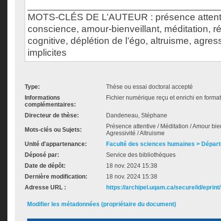
___________________________________
MOTS-CLÉS DE L’AUTEUR : présence attenti
conscience, amour-bienveillant, méditation, réf
cognitive, déplétion de l’égo, altruisme, agress
implicites
Type:
Thèse ou essai doctoral accepté
Informations
Fichier numérique reçu et enrichi en forma
complémentaires:
Directeur de thèse:
Dandeneau, Stéphane
Présence attentive / Méditation / Amour bien
Mots-clés ou Sujets:
Agressivité / Altruisme
Unité d'appartenance:
Faculté des sciences humaines > Dépar
Déposé par:
Service des bibliothèques
Date de dépôt:
18 nov. 2024 15:38
Dernière modification:
18 nov. 2024 15:38
Adresse URL :
https://archipel.uqam.ca/secure/id/eprint
Modifier les métadonnées (propriétaire du document)