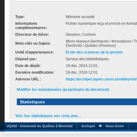
Type:
Mémoire accepté
Informations
Fichier numérique reçu et enrichi en forma
complémentaires:
Directeur de thèse:
Gendron, Corinne
Micro-réseaux électriques / Innovations / Tra
Mots-clés ou Sujets:
Électricité / Québec (Province)
Unité d'appartenance:
École des sciences de la gestion
Déposé par:
Service des bibliothèques
Date de dépôt:
19 déc. 2024 12:01
Dernière modification:
19 déc. 2024 12:01
Adresse URL :
https://archipel.uqam.ca/secure/id/eprint
Modifier les métadonnées (propriétaire du document)
Statistiques
Voir les statistiques sur cinq ans...
UQAM - Université du Québec à Montréal
Archipel
Nous écrire