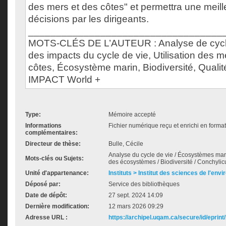
des mers et des côtes" et permettra une meill
décisions par les dirigeants.
___________________________________
MOTS-CLÉS DE L’AUTEUR : Analyse de cycle 
des impacts du cycle de vie, Utilisation des me
côtes, Écosystème marin, Biodiversité, Quali
IMPACT World +
Type:
Mémoire accepté
Informations
Fichier numérique reçu et enrichi en forma
complémentaires:
Directeur de thèse:
Bulle, Cécile
Analyse du cycle de vie / Écosystèmes marins
Mots-clés ou Sujets:
des écosystèmes / Biodiversité / Conchylic
Unité d'appartenance:
Instituts > Institut des sciences de l'env
Déposé par:
Service des bibliothèques
Date de dépôt:
27 sept. 2024 14:09
Dernière modification:
12 mars 2026 09:29
Adresse URL :
https://archipel.uqam.ca/secure/id/eprint