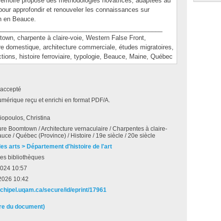
mémoire propose des méthodologies novatrices, adaptées au
pour approfondir et renouveler les connaissances sur
wn en Beauce.
_______________________________________________
, charpente à claire-voie, Western False Front,
ure domestique, architecture commerciale, études migratoires,
ctions, histoire ferroviaire, typologie, Beauce, Maine, Québec
accepté
umérique reçu et enrichi en format PDF/A.
opoulos, Christina
ure Boomtown / Architecture vernaculaire / Charpentes à claire-
auce / Québec (Province) / Histoire / 19e siècle / 20e siècle
es arts > Département d'histoire de l'art
es bibliothèques
2024 10:57
2026 10:42
archipel.uqam.ca/secure/id/eprint/17961
ire du document)