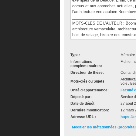
exemples de la Beauce. Enfin, ce 
corpus et aux approches actuelles, 
l’architecture vernaculaire Boomto
______________________________
MOTS-CLÉS DE L’AUTEUR : Boomtown
architecture vernaculaire, architect
bois de sciage, histoire des constru
Type:
Mémoire 
Informations
Fichier n
complémentaires:
Directeur de thèse:
Contandri
Architect
Mots-clés ou Sujets:
voie / Be
Unité d'appartenance:
Faculté d
Déposé par:
Service d
Date de dépôt:
27 août 
Dernière modification:
12 mars 
Adresse URL :
https://
Modifier les métadonnées (propriéta