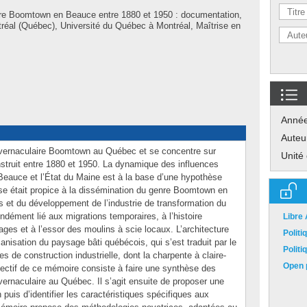
ture Boomtown en Beauce entre 1880 et 1950 : documentation,
tréal (Québec), Université du Québec à Montréal, Maîtrise en
Anné
Auteu
e vernaculaire Boomtown au Québec et se concentre sur
Unité
struit entre 1880 et 1950. La dynamique des influences
 Beauce et l’État du Maine est à la base d’une hypothèse
ise était propice à la dissémination du genre Boomtown en
ers et du développement de l’industrie de transformation du
ndément lié aux migrations temporaires, à l’histoire
Libre
llages et à l’essor des moulins à scie locaux. L’architecture
Polit
anisation du paysage bâti québécois, qui s’est traduit par le
Polit
s de construction industrielle, dont la charpente à claire-
Open p
jectif de ce mémoire consiste à faire une synthèse des
 vernaculaire au Québec. Il s’agit ensuite de proposer une
 puis d’identifier les caractéristiques spécifiques aux