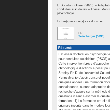
L. Bourdon, Olivier
(2023). « Adaptati
conduites suicidaires » Thèse. Montr
psychologie.
Fichier(s) associé(s) à ce document :
PDF
Télécharger (5MB)
Résumé
Cet essai doctoral en psychologie vi
pour conduites suicidaires (PSCS) 
Cette intervention brève d’approch
chronologique d’actions à poser pour 
Stanley Ph.D. de l’université Columb
Pennsylvanie d’avoir conçu et popular
quelques années une formation docum
connaissance, aucune adaptation de 
recherche s’appuie sur la méthode d’
questions visant à estimer la qualité 
formation : 1) La formation est-elle 
originale inscrits dans le modèle log