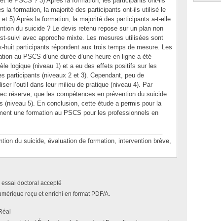
et le PSCS ? 3) Après la formation, les participants ont-ils
a formation, la majorité des participants ont-ils utilisé le
 5) Après la formation, la majorité des participants a-t-elle
tion du suicide ? Le devis retenu repose sur un plan non
st-suivi avec approche mixte. Les mesures utilisées sont
ix-huit participants répondent aux trois temps de mesure. Les
ation au PSCS d’une durée d’une heure en ligne a été
le logique (niveau 1) et a eu des effets positifs sur les
es participants (niveaux 2 et 3). Cependant, peu de
liser l’outil dans leur milieu de pratique (niveau 4). Par
vec réserve, que les compétences en prévention du suicide
s (niveau 5). En conclusion, cette étude a permis pour la
uement une formation au PSCS pour les professionnels en
_______________________________________________
 du suicide, évaluation de formation, intervention brève,
 essai doctoral accepté
umérique reçu et enrichi en format PDF/A.
Réal