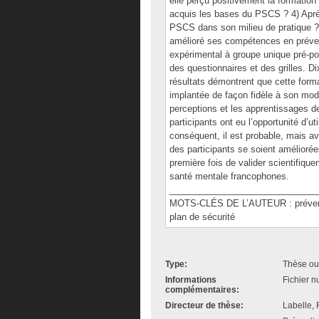
elle perçu positivement la formation 
acquis les bases du PSCS ? 4) Après l
PSCS dans son milieu de pratique ? et
amélioré ses compétences en préven
expérimental à groupe unique pré-po
des questionnaires et des grilles. D
résultats démontrent que cette form
implantée de façon fidèle à son modè
perceptions et les apprentissages d
participants ont eu l’opportunité d’uti
conséquent, il est probable, mais a
des participants se soient améliorée
première fois de valider scientifiq
santé mentale francophones.
______________________________
MOTS-CLÉS DE L’AUTEUR : prévention
plan de sécurité
Type:
Thèse ou
Informations
Fichier n
complémentaires:
Directeur de thèse:
Labelle, 