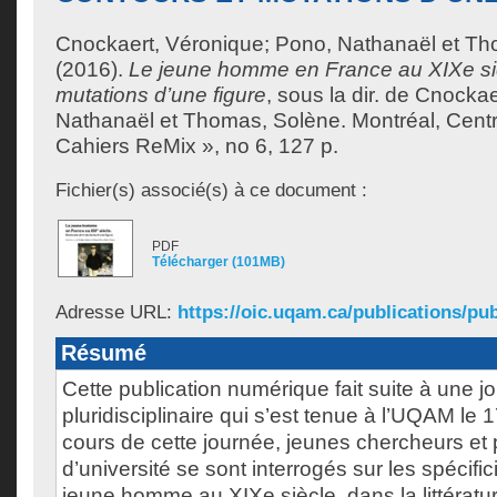
Cnockaert, Véronique
;
Pono, Nathanaël
et
Th
(2016).
Le jeune homme en France au XIXe siè
mutations d’une figure
, sous la dir. de
Cnockae
Nathanaël
et
Thomas, Solène
.
Montréal, Centr
Cahiers ReMix », no 6, 127 p.
Fichier(s) associé(s) à ce document :
PDF
Télécharger (101MB)
Adresse URL:
https://oic.uqam.ca/publications/publ
Résumé
Cette publication numérique fait suite à une 
pluridisciplinaire qui s’est tenue à l’UQAM le 
cours de cette journée, jeunes chercheurs et
d’université se sont interrogés sur les spécific
jeune homme au XIXe siècle, dans la littérat