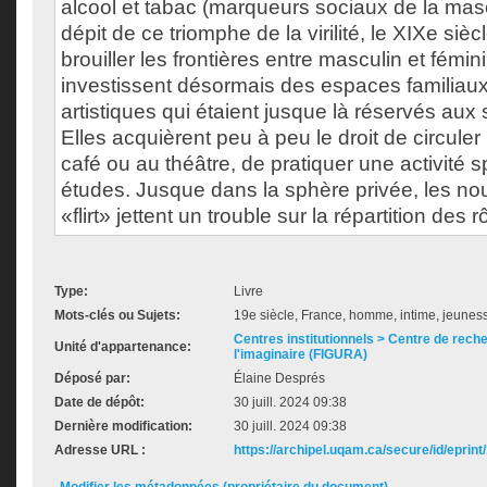
alcool et tabac (marqueurs sociaux de la masc
dépit de ce triomphe de la virilité, le XIXe sièc
brouiller les frontières entre masculin et fémi
investissent désormais des espaces familiaux
artistiques qui étaient jusque là réservés au
Elles acquièrent peu à peu le droit de circuler 
café ou au théâtre, de pratiquer une activité s
études. Jusque dans la sphère privée, les no
«flirt» jettent un trouble sur la répartition des 
Type:
Livre
Mots-clés ou Sujets:
19e siècle, France, homme, intime, jeunesse,
Centres institutionnels > Centre de reche
Unité d'appartenance:
l'imaginaire (FIGURA)
Déposé par:
Élaine Després
Date de dépôt:
30 juill. 2024 09:38
Dernière modification:
30 juill. 2024 09:38
Adresse URL :
https://archipel.uqam.ca/secure/id/eprint