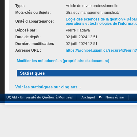
Type:
Article de revue professionnelle
Mots-clés ou Sujets:
Strategy management, simplicity
École des sciences de la gestion > Dépar
Unité d'appartenance:
opérations et technologies de l’informati
Déposé par:
Pierre Hadaya
Date de dépôt:
02 juill. 2024 12:51
Dernière modification:
02 juill. 2024 12:51
Adresse URL :
https://archipel.uqam.ca/secure/id/eprint
Modifier les métadonnées (propriétaire du document)
Statistiques
Voir les statistiques sur cinq ans...
UQAM - Université du Québec à Montréal
Archipel
Nous écrire