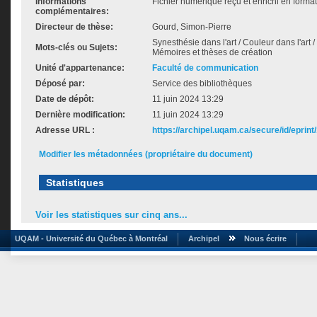
Informations
Fichier numérique reçu et enrichi en forma
complémentaires:
Directeur de thèse:
Gourd, Simon-Pierre
Synesthésie dans l'art / Couleur dans l'art /
Mots-clés ou Sujets:
Mémoires et thèses de création
Unité d'appartenance:
Faculté de communication
Déposé par:
Service des bibliothèques
Date de dépôt:
11 juin 2024 13:29
Dernière modification:
11 juin 2024 13:29
Adresse URL :
https://archipel.uqam.ca/secure/id/eprint
Modifier les métadonnées (propriétaire du document)
Statistiques
Voir les statistiques sur cinq ans...
UQAM - Université du Québec à Montréal
Archipel
Nous écrire