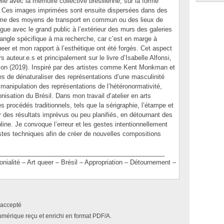
e avec la mémoire collective brésilienne, sur la forme
cts. Ces images imprimées sont ensuite dispersées dans des
mme des moyens de transport en commun ou des lieux de
gue avec le grand public à l’extérieur des murs des galeries
 angle spécifique à ma recherche, car c’est en marge à
ueer et mon rapport à l’esthétique ont été forgés. Cet aspect
s auteur.e.s et principalement sur le livre d’Isabelle Alfonsi,
ion (2019). Inspiré par des artistes comme Kent Monkman et
es de dénaturaliser des représentations d’une masculinité
a manipulation des représentations de l’hétéronormativité,
nisation du Brésil. Dans mon travail d’atelier en arts
des procédés traditionnels, tels que la sérigraphie, l’étampe et
er des résultats imprévus ou peu planifiés, en détournant des
ine. Je convoque l’erreur et les gestes intentionnellement
estes techniques afin de créer de nouvelles compositions
_______________________________________________
ité – Art queer – Brésil – Appropriation – Détournement –
accepté
umérique reçu et enrichi en format PDF/A.