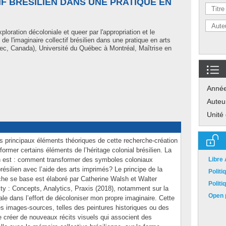
IF BRÉSILIEN DANS UNE PRATIQUE EN
ploration décoloniale et queer par l'appropriation et le
 l'imaginaire collectif brésilien dans une pratique en arts
c, Canada), Université du Québec à Montréal, Maîtrise en
Anné
Auteu
Unité
 les principaux éléments théoriques de cette recherche-création
ormer certains éléments de l’héritage colonial brésilien. La
on est : comment transformer des symboles coloniaux
Libre
brésilien avec l’aide des arts imprimés? Le principe de la
Polit
rche se base est élaboré par Catherine Walsh et Walter
Polit
ity : Concepts, Analytics, Praxis (2018), notamment sur la
Open p
ale dans l’effort de décoloniser mon propre imaginaire. Cette
es images-sources, telles des peintures historiques ou des
de créer de nouveaux récits visuels qui associent des