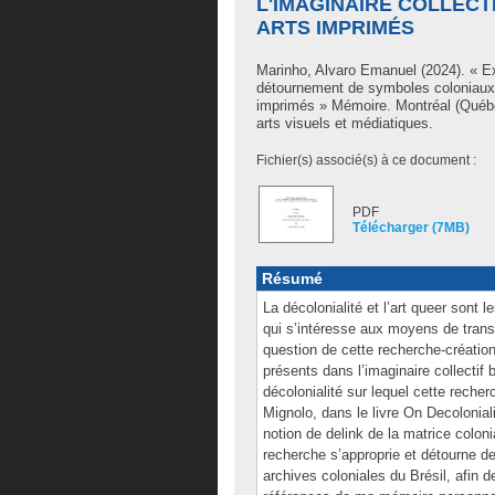
L'IMAGINAIRE COLLECT
ARTS IMPRIMÉS
Marinho, Alvaro Emanuel
(2024). « Ex
détournement de symboles coloniaux de
imprimés » Mémoire. Montréal (Québe
arts visuels et médiatiques.
Fichier(s) associé(s) à ce document :
PDF
Télécharger (7MB)
Résumé
La décolonialité et l’art queer sont
qui s’intéresse aux moyens de transf
question de cette recherche-créati
présents dans l’imaginaire collectif 
décolonialité sur lequel cette reche
Mignolo, dans le livre On Decolonial
notion de delink de la matrice coloni
recherche s’approprie et détourne d
archives coloniales du Brésil, afin 