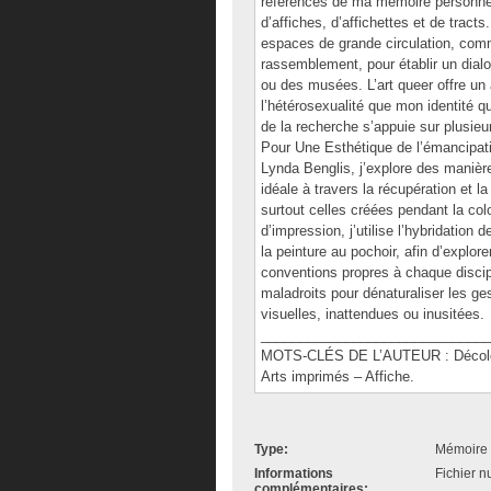
références de ma mémoire personnell
d’affiches, d’affichettes et de tra
espaces de grande circulation, co
rassemblement, pour établir un dialo
ou des musées. L’art queer offre un
l’hétérosexualité que mon identité q
de la recherche s’appuie sur plusieur
Pour Une Esthétique de l’émancipat
Lynda Benglis, j’explore des manièr
idéale à travers la récupération et l
surtout celles créées pendant la colo
d’impression, j’utilise l’hybridation 
la peinture au pochoir, afin d’explor
conventions propres à chaque discipl
maladroits pour dénaturaliser les g
visuelles, inattendues ou inusitées.
______________________________
MOTS-CLÉS DE L’AUTEUR : Décolonial
Arts imprimés – Affiche.
Type:
Mémoire 
Informations
Fichier n
complémentaires: