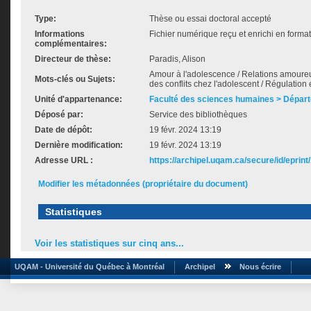
Type:
Thèse ou essai doctoral accepté
Informations
Fichier numérique reçu et enrichi en forma
complémentaires:
Directeur de thèse:
Paradis, Alison
Amour à l'adolescence / Relations amoureus
Mots-clés ou Sujets:
des conflits chez l'adolescent / Régulation
Unité d'appartenance:
Faculté des sciences humaines > Dépar
Déposé par:
Service des bibliothèques
Date de dépôt:
19 févr. 2024 13:19
Dernière modification:
19 févr. 2024 13:19
Adresse URL :
https://archipel.uqam.ca/secure/id/eprint
Modifier les métadonnées (propriétaire du document)
Statistiques
Voir les statistiques sur cinq ans...
UQAM - Université du Québec à Montréal
Archipel
Nous écrire