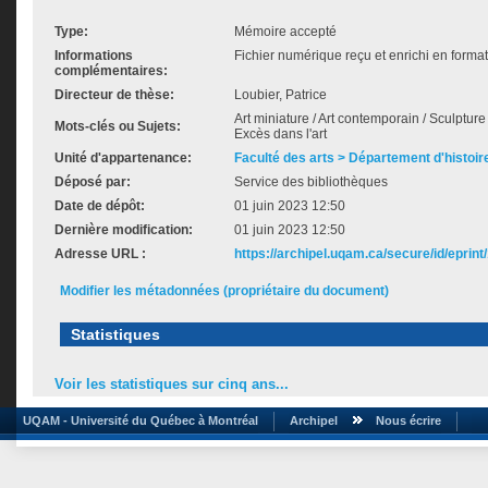
Type:
Mémoire accepté
Informations
Fichier numérique reçu et enrichi en forma
complémentaires:
Directeur de thèse:
Loubier, Patrice
Art miniature / Art contemporain / Sculpture m
Mots-clés ou Sujets:
Excès dans l'art
Unité d'appartenance:
Faculté des arts > Département d'histoire
Déposé par:
Service des bibliothèques
Date de dépôt:
01 juin 2023 12:50
Dernière modification:
01 juin 2023 12:50
Adresse URL :
https://archipel.uqam.ca/secure/id/eprint
Modifier les métadonnées (propriétaire du document)
Statistiques
Voir les statistiques sur cinq ans...
UQAM - Université du Québec à Montréal
Archipel
Nous écrire