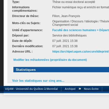
Type:
Thèse ou essai doctoral accepté
Informations
Fichier numérique reçu et enrichi en format
complémentaires:
Directeur de thèse:
Filion, Jean-François
Organisation / Discours / Idéologie / Théorie
Mots-clés ou Sujets:
Changement social
Unité d'appartenance:
Faculté des sciences humaines > Départ
Déposé par:
Service des bibliothèques
Date de dépôt:
07 juill. 2021 15:38
Dernière modification:
07 juill. 2021 15:38
Adresse URL :
https://archipel.uqam.ca/secure/id/eprint
Modifier les métadonnées (propriétaire du document)
Statistiques
Voir les statistiques sur cinq ans...
UQAM - Université du Québec à Montréal
Archipel
Nous écrire