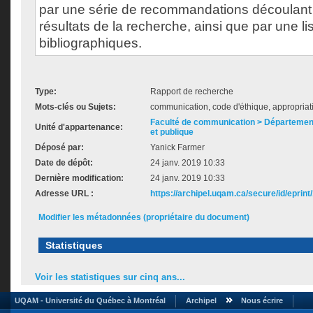
par une série de recommandations découlant 
résultats de la recherche, ainsi que par une l
bibliographiques.
Type:
Rapport de recherche
Mots-clés ou Sujets:
communication, code d'éthique, appropriati
Faculté de communication > Départemen
Unité d'appartenance:
et publique
Déposé par:
Yanick Farmer
Date de dépôt:
24 janv. 2019 10:33
Dernière modification:
24 janv. 2019 10:33
Adresse URL :
https://archipel.uqam.ca/secure/id/eprint
Modifier les métadonnées (propriétaire du document)
Statistiques
Voir les statistiques sur cinq ans...
UQAM - Université du Québec à Montréal
Archipel
Nous écrire