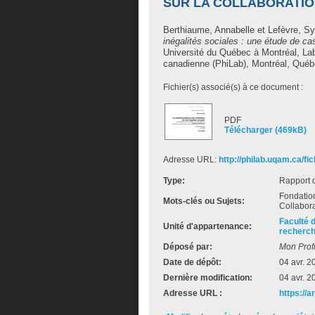
SUR LA COLLABORATIO
Berthiaume, Annabelle
et
Lefèvre, Sy
inégalités sociales : une étude de ca
Université du Québec à Montréal, Labo
canadienne (PhiLab), Montréal, Québ
Fichier(s) associé(s) à ce document :
PDF
Télécharger (469kB)
Adresse URL:
http://philab.uqam.ca/fi
Type:
Rapport 
Fondations
Mots-clés ou Sujets:
Collabora
Faculté 
Unité d'appartenance:
recherch
Déposé par:
Mon Profi
Date de dépôt:
04 avr. 2
Dernière modification:
04 avr. 2
Adresse URL :
https://a