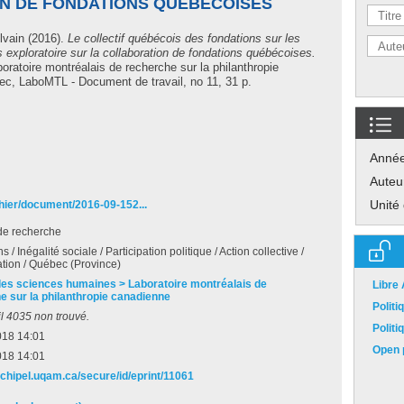
N DE FONDATIONS QUÉBÉCOISES
lvain
(2016).
Le collectif québécois des fondations sur les
s exploratoire sur la collaboration de fondations québécoises.
ratoire montréalais de recherche sur la philanthropie
ec, LaboMTL - Document de travail, no 11, 31 p.
Anné
Auteu
Unité
chier/document/2016-09-152...
de recherche
 / Inégalité sociale / Participation politique / Action collective /
tion / Québec (Province)
des sciences humaines > Laboratoire montréalais de
Libre
e sur la philanthropie canadienne
Polit
l 4035 non trouvé.
Polit
018 14:01
Open p
018 14:01
rchipel.uqam.ca/secure/id/eprint/11061