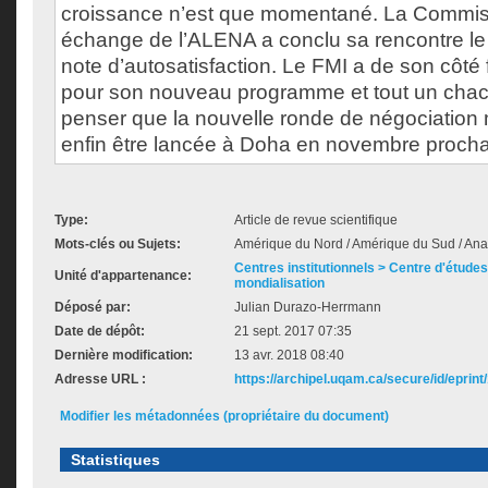
croissance n’est que momentané. La Commiss
échange de l’ALENA a conclu sa rencontre le 3
note d’autosatisfaction. Le FMI a de son côté f
pour son nouveau programme et tout un chac
penser que la nouvelle ronde de négociation m
enfin être lancée à Doha en novembre procha
Type:
Article de revue scientifique
Mots-clés ou Sujets:
Amérique du Nord / Amérique du Sud / An
Centres institutionnels > Centre d'études s
Unité d'appartenance:
mondialisation
Déposé par:
Julian Durazo-Herrmann
Date de dépôt:
21 sept. 2017 07:35
Dernière modification:
13 avr. 2018 08:40
Adresse URL :
https://archipel.uqam.ca/secure/id/eprint
Modifier les métadonnées (propriétaire du document)
Statistiques